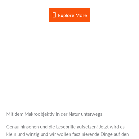
Skip
Explore
to
Explore More
content
More
Die Welt der Makro - Fotografie
The Blind Spot:
Kleine Wunder, die nicht jeder sieht.
Mit dem Makroobjektiv in der Natur unterwegs.
Genau hinsehen und die Lesebrille aufsetzen! Jetzt wird es
klein und winzig und wir wollen faszinierende Dinge auf den